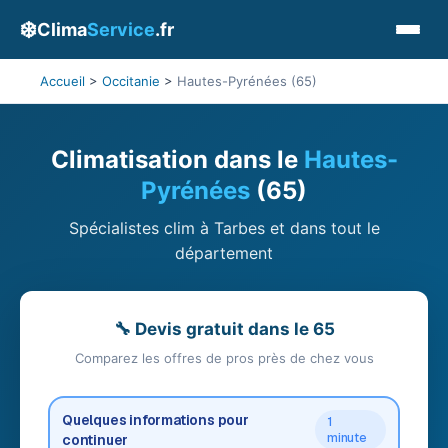
❄️
Clima
Service
.fr
Accueil
>
Occitanie
>
Hautes-Pyrénées (65)
Climatisation dans le
Hautes-
Pyrénées
(65)
Spécialistes clim à Tarbes et dans tout le
département
🔧 Devis gratuit dans le 65
Comparez les offres de pros près de chez vous