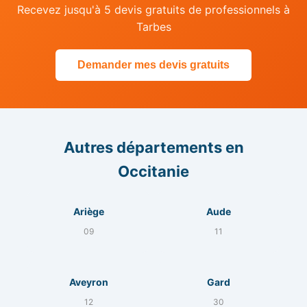
Recevez jusqu'à 5 devis gratuits de professionnels à
Tarbes
Demander mes devis gratuits
Autres départements en
Occitanie
Ariège
Aude
09
11
Aveyron
Gard
12
30