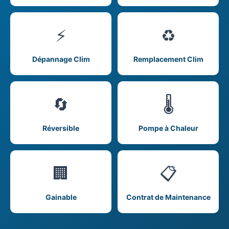
⚡
♻️
Dépannage Clim
Remplacement Clim
🔄
🌡️
Réversible
Pompe à Chaleur
🏢
📋
Gainable
Contrat de Maintenance