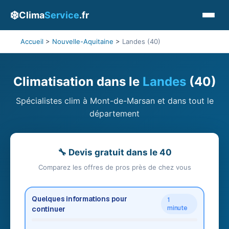
❄️
Clima
Service
.fr
Accueil
>
Nouvelle-Aquitaine
>
Landes (40)
Climatisation dans le
Landes
(40)
Spécialistes clim à Mont-de-Marsan et dans tout le
département
🔧 Devis gratuit dans le 40
Comparez les offres de pros près de chez vous