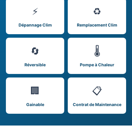
⚡
♻️
Dépannage Clim
Remplacement Clim
🔄
🌡️
Réversible
Pompe à Chaleur
🏢
📋
Gainable
Contrat de Maintenance