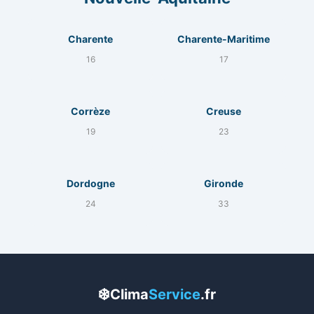
Charente
Charente-Maritime
16
17
Corrèze
Creuse
19
23
Dordogne
Gironde
24
33
❄️
Clima
Service
.fr