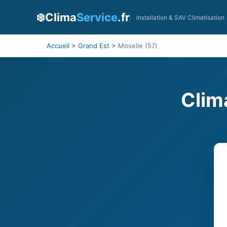
❄️
Clima
Service
.fr
Installation & SAV Climatisation
Accueil
>
Grand Est
>
Moselle (57)
Clim