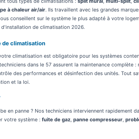
ent tous types de climatisations :
split mural
,
multi-split
,
cl
e à chaleur air/air
. Ils travaillent avec les grandes marque
t vous conseillent sur le système le plus adapté à votre log
 d'installation de climatisation 2026
.
e de climatisation
otre climatisation est obligatoire pour les systèmes conte
 techniciens dans le 57 assurent la maintenance complète : n
ntrôle des performances et désinfection des unités. Tout sav
tion et la loi
.
7
mbe en panne ? Nos techniciens interviennent rapidement da
er votre système :
fuite de gaz
,
panne compresseur
,
probl