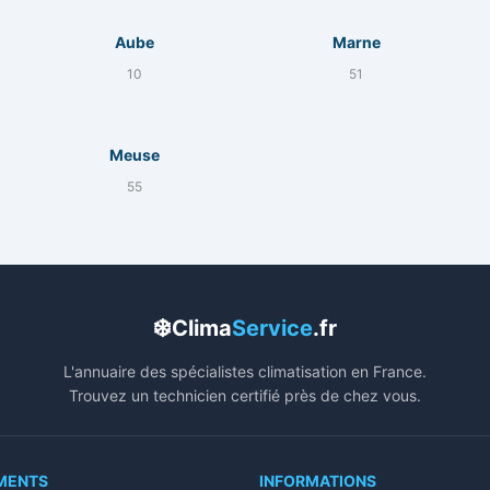
Aube
Marne
10
51
Meuse
55
❄️
Clima
Service
.fr
L'annuaire des spécialistes climatisation en France.
Trouvez un technicien certifié près de chez vous.
MENTS
INFORMATIONS