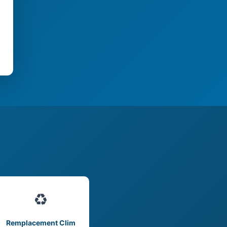
♻️
Remplacement Clim