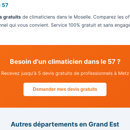
e 57
s gratuits
de climaticiens dans le Moselle. Comparez les offr
onnel qui vous convient. Service 100% gratuit et sans engag
Besoin d'un climaticien dans le 57 ?
Recevez jusqu'à 5 devis gratuits de professionnels à Metz
Demander mes devis gratuits
Autres départements en Grand Est