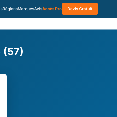
es
Régions
Marques
Avis
Accès Pro
Devis Gratuit
e
(57)