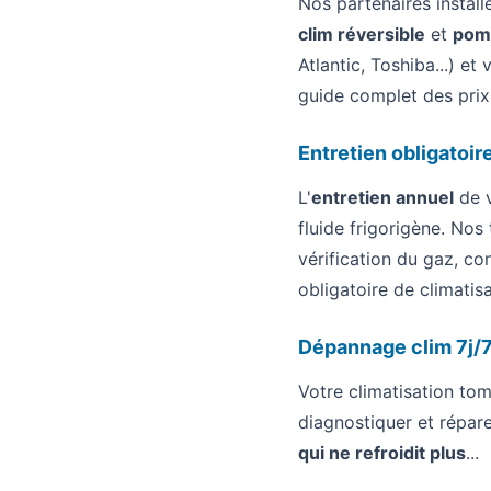
Nos partenaires install
clim réversible
et
pomp
Atlantic, Toshiba...) e
guide complet des
prix
Entretien obligatoir
L'
entretien annuel
de v
fluide frigorigène. Nos
vérification du gaz, co
obligatoire de climatisa
Dépannage clim 7j/
Votre climatisation to
diagnostiquer et répar
qui ne refroidit plus
...