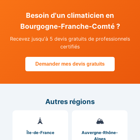
Besoin d'un climaticien en
Bourgogne-Franche-Comté ?
Recevez jusqu'à 5 devis gratuits de professionnels
certifiés
Demander mes devis gratuits
Autres régions
🗼
🏔️
Île-de-France
Auvergne-Rhône-
Alpes