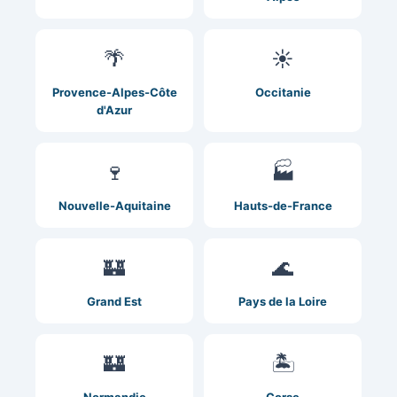
🌴
☀️
Provence-Alpes-Côte
Occitanie
d'Azur
🍷
🏭
Nouvelle-Aquitaine
Hauts-de-France
🏰
🌊
Grand Est
Pays de la Loire
🏰
🏝️