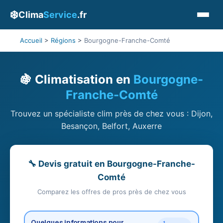
❄️
Clima
Service
.fr
Accueil
>
Régions
>
Bourgogne-Franche-Comté
🍇 Climatisation en
Bourgogne-
Franche-Comté
Trouvez un spécialiste clim près de chez vous : Dijon,
Besançon, Belfort, Auxerre
🔧 Devis gratuit en Bourgogne-Franche-
Comté
Comparez les offres de pros près de chez vous