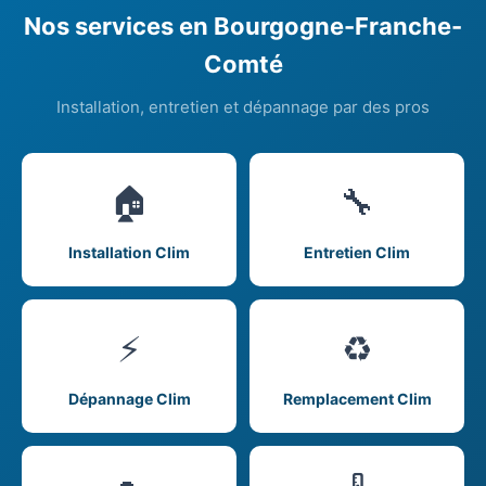
Nos services en Bourgogne-Franche-
Comté
Installation, entretien et dépannage par des pros
🏠
🔧
Installation Clim
Entretien Clim
⚡
♻️
Dépannage Clim
Remplacement Clim